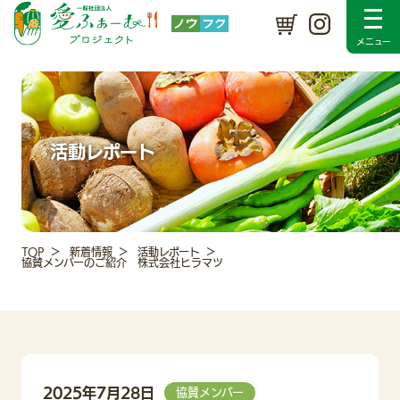
プロジェクトについて
SDGsの取り組み
メンバー紹介
入会のご案内
採用情報
新着情報
活動レポート
Instagram
お問い合わせ
活動レポート
TOP
新着情報
活動レポート
協賛メンバーのご紹介 株式会社ヒラマツ
2025年7月28日
協賛メンバー