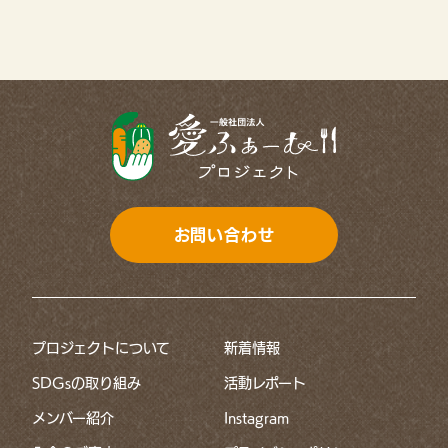
11月(13)
10月(6)
6月(1)
7月(2)
9月(11)
4月(7)
6月(1)
8月(5)
3月(4)
5月(2)
7月(8)
2月(5)
4月(2)
6月(11)
1月(12)
3月(3)
お問い合わせ
5月(8)
2月(3)
4月(8)
1月(2)
プロジェクトについて
新着情報
3月(5)
SDGsの取り組み
活動レポート
2月(9)
メンバー紹介
Instagram
1月(7)