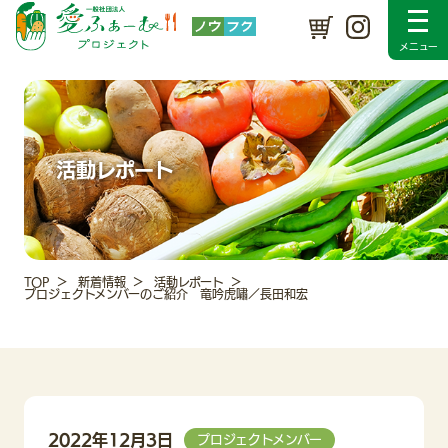
プロジェクトについて
SDGsの取り組み
メンバー紹介
入会のご案内
採用情報
新着情報
活動レポート
Instagram
お問い合わせ
活動レポート
TOP
新着情報
活動レポート
プロジェクトメンバーのご紹介 竜吟虎嘯／長田和宏
2022年12月3日
プロジェクトメンバー