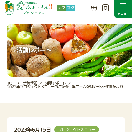
プロジェクトについて
SDGsの取り組み
メンバー紹介
入会のご案内
採用情報
新着情報
活動レポート
Instagram
お問い合わせ
活動レポート
TOP
新着情報
活動レポート
2023年プロジェクトメニューのご紹介 第二十六弾はkitchen俊貴様より
2023年6月15日
プロジェクトメニュー