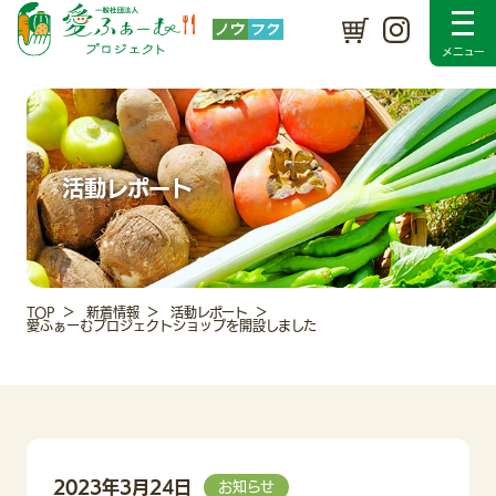
プロジェクトについて
SDGsの取り組み
メンバー紹介
入会のご案内
採用情報
新着情報
活動レポート
Instagram
お問い合わせ
活動レポート
TOP
新着情報
活動レポート
愛ふぁーむプロジェクトショップを開設しました
2023年3月24日
お知らせ