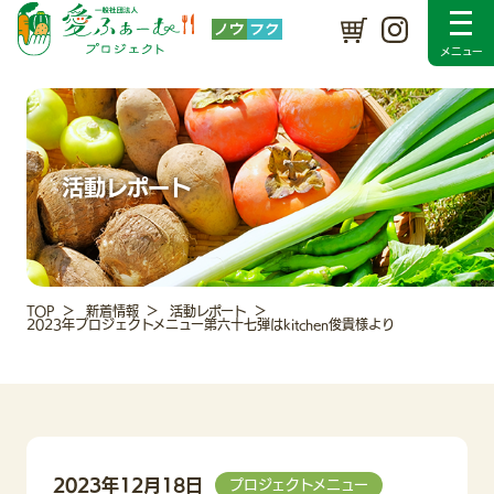
プロジェクトについて
SDGsの取り組み
メンバー紹介
入会のご案内
採用情報
新着情報
活動レポート
Instagram
お問い合わせ
活動レポート
TOP
新着情報
活動レポート
2023年プロジェクトメニュー第六十七弾はkitchen俊貴様より
2023年12月18日
プロジェクトメニュー