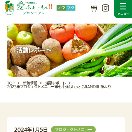
プロジェクトについて
SDGsの取り組み
メンバー紹介
入会のご案内
採用情報
新着情報
活動レポート
Instagram
お問い合わせ
活動レポート
TOP
新着情報
活動レポート
2023年プロジェクトメニュー第七十弾はLuxe GRANDIR 様より
2024年1月5日
プロジェクトメニュー