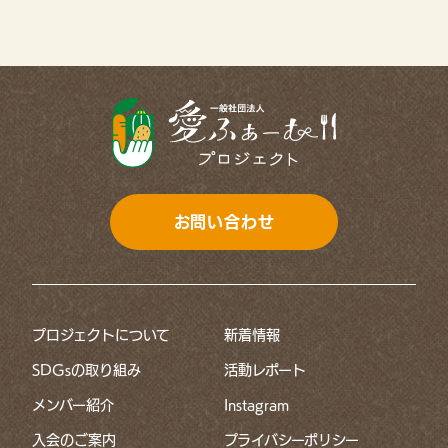
11月(13)
10月(6)
6月(1)
7月(2)
9月(11)
4月(7)
6月(1)
8月(5)
3月(4)
5月(2)
7月(8)
2月(5)
4月(2)
6月(11)
1月(12)
3月(3)
お問い合わせ
5月(8)
2月(3)
4月(8)
1月(2)
プロジェクトについて
新着情報
3月(5)
SDGsの取り組み
活動レポート
2月(9)
メンバー紹介
Instagram
1月(7)
入会のご案内
プライバシーポリシー