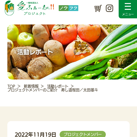
プロジェクトについて
SDGsの取り組み
メンバー紹介
入会のご案内
採用情報
新着情報
活動レポート
Instagram
お問い合わせ
活動レポート
TOP
新着情報
活動レポート
プロジェクトメンバーのご紹介 寿し道桜田／太田雄斗
2022年11月19日
プロジェクトメンバー