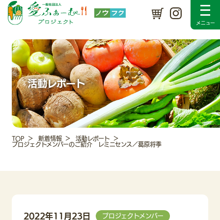
プロジェクトについて
SDGsの取り組み
メンバー紹介
入会のご案内
採用情報
新着情報
活動レポート
Instagram
お問い合わせ
活動レポート
TOP
新着情報
活動レポート
プロジェクトメンバーのご紹介 レミニセンス／葛原将季
2022年11月23日
プロジェクトメンバー